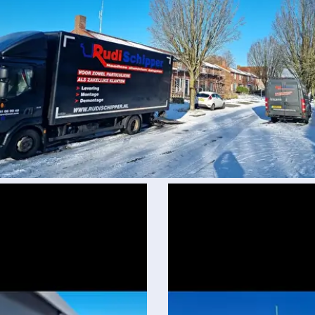
oto
lbum
verslaan